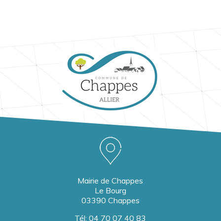
Mairie de Chappes
Le Bourg
03390 Chappes
Tél:
04 70 07 40 83