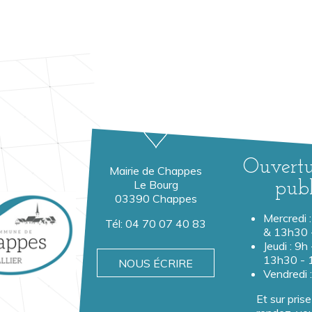
Ouvertu
Mairie de Chappes
Le Bourg
publ
03390 Chappes
Mercredi 
Tél:
04 70 07 40 83
& 13h30 
Jeudi : 9h
13h30 - 
NOUS ÉCRIRE
Vendredi 
Et sur pris