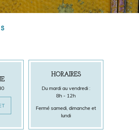
s
HORAIRES
NE
80
Du mardi au vendredi :
8h - 12h
ET
Fermé samedi, dimanche et
lundi