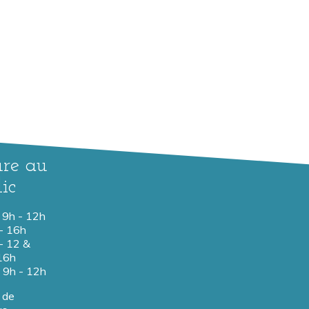
re au
ic
: 9h - 12h
- 16h
 - 12 &
16h
: 9h - 12h
e de